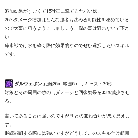
追加効果がすごくて15秒毎に撃てるヤバい奴。
25%ダメージ増加はどんな強者も沈める可能性を秘めている
ので大事に狙うようにしましょう。
僕の事は狙わないで下さ
い
砕氷戦では氷を砕く際に効果的なのでぜひ選択したいスキル
です。
ダルウェポン
距離25m 範囲5m リキャスト30秒
対象とその周囲の敵の与ダメージと回復効果を33％減少させ
る。
書いてあることは強いのですがFLとの兼ね合いが悪く見えま
す。
継続戦闘する際には強いですがどうしてこのスキルだけ範囲