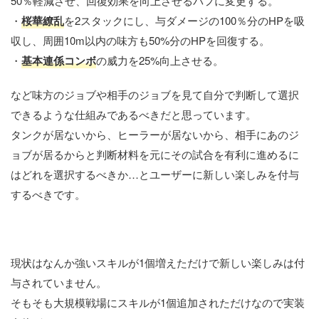
50％軽減させ、回復効果を向上させるバフに変更する。
・
桜華繚乱
を2スタックにし、与ダメージの100％分のHPを吸
収し、周囲10m以内の味方も50%分のHPを回復する。
・
基本連係コンボ
の威力を25%向上させる。
など味方のジョブや相手のジョブを見て自分で判断して選択
できるような仕組みであるべきだと思っています。
タンクが居ないから、ヒーラーが居ないから、相手にあのジ
ョブが居るからと判断材料を元にその試合を有利に進めるに
はどれを選択するべきか…とユーザーに新しい楽しみを付与
するべきです。
現状はなんか強いスキルが1個増えただけで新しい楽しみは付
与されていません。
そもそも大規模戦場にスキルが1個追加されただけなので実装