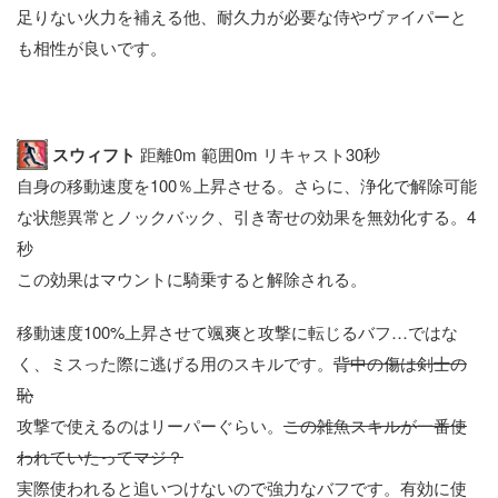
足りない火力を補える他、耐久力が必要な侍やヴァイパーと
も相性が良いです。
スウィフト
距離0m 範囲0m リキャスト30秒
自身の移動速度を100％上昇させる。さらに、浄化で解除可能
な状態異常とノックバック、引き寄せの効果を無効化する。4
秒
この効果はマウントに騎乗すると解除される。
移動速度100%上昇させて颯爽と攻撃に転じるバフ…ではな
く、ミスった際に逃げる用のスキルです。
背中の傷は剣士の
恥
攻撃で使えるのはリーパーぐらい。
この雑魚スキルが一番使
われていたってマジ？
実際使われると追いつけないので強力なバフです。有効に使