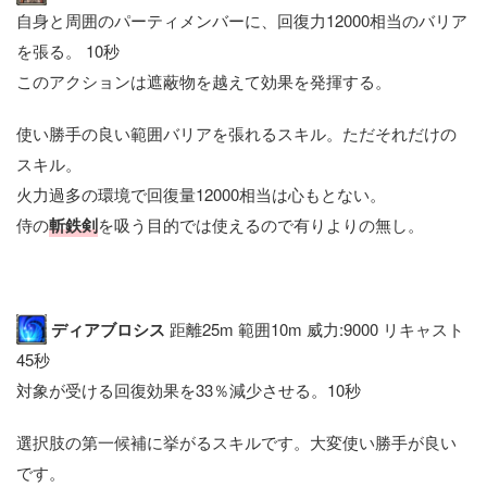
自身と周囲のパーティメンバーに、回復力12000相当のバリア
を張る。 10秒
このアクションは遮蔽物を越えて効果を発揮する。
使い勝手の良い範囲バリアを張れるスキル。ただそれだけの
スキル。
火力過多の環境で回復量12000相当は心もとない。
侍の
斬鉄剣
を吸う目的では使えるので有りよりの無し。
ディアブロシス
距離25m 範囲10m 威力:9000 リキャスト
45秒
対象が受ける回復効果を33％減少させる。10秒
選択肢の第一候補に挙がるスキルです。大変使い勝手が良い
です。