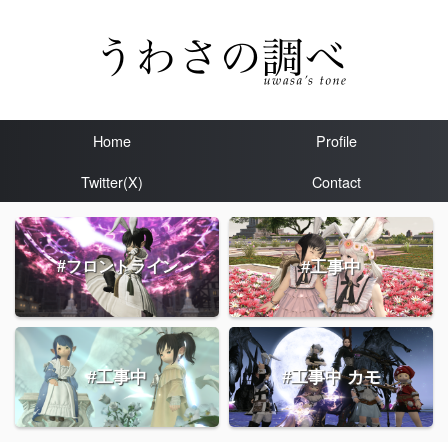
Home
Profile
Twitter(X)
Contact
#工事中
#フロントライン
#工事中
#工事中 カモ