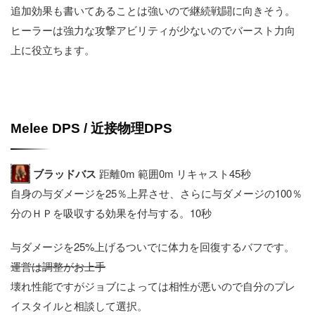
追加効果も書いてあることは強いので継続戦闘に向きそう。
ヒーラーは強力な攻撃アビリティが少ないのでバースト力向
上に役立ちます。
Melee DPS / 近接物理DPS
ブラッドバス
距離0m 範囲0m リキャスト45秒
自身の与ダメージを25％上昇させ、さらに与ダメージの100％
分のＨＰを吸収する効果を付与する。10秒
与ダメージを25%上げるついでに体力を回復するバフです。
運営は調整がお上手
壊れ性能ですがジョブによっては相性が悪いので自分のプレ
イスタイルと相談して選択。