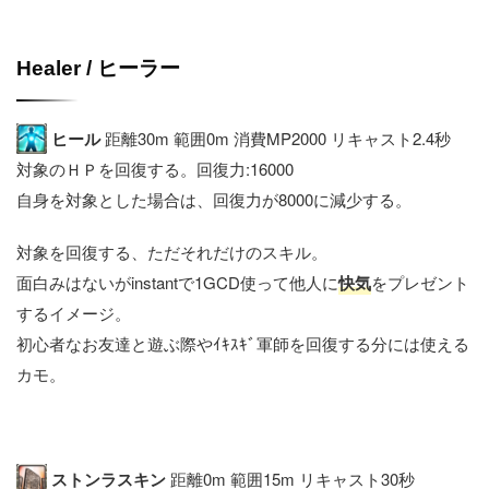
Healer / ヒーラー
ヒール
距離30m 範囲0m 消費MP2000 リキャスト2.4秒
対象のＨＰを回復する。回復力:16000
自身を対象とした場合は、回復力が8000に減少する。
対象を回復する、ただそれだけのスキル。
面白みはないがinstantで1GCD使って他人に
快気
をプレゼント
するイメージ。
初心者なお友達と遊ぶ際やｲｷｽｷﾞ軍師を回復する分には使える
カモ。
ストンラスキン
距離0m 範囲15m リキャスト30秒