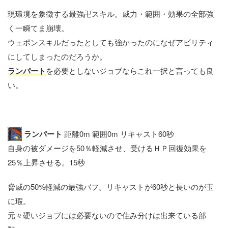
現環境を象徴する最強卍スキル。威力・範囲・効果の全部強
く一瞬てま崩壊。
ウェポンスキルだったとしても強かったのになぜアビリティ
にしてしまったのだろうか。
ランパート
を必要としないジョブならこれ一択と言っても良
い。
ランパート
距離0m 範囲0m リキャスト60秒
自身の被ダメージを50％軽減させ、受けるＨＰ回復効果を
25％上昇させる。15秒
脅威の50%軽減の最強バフ。リキャストが60秒と長いのが玉
に瑕。
元々硬いジョブには必要ないので住み分けは出来ている部