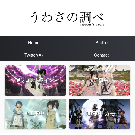
Home
Profile
Twitter(X)
Contact
#工事中
#フロントライン
#工事中
#工事中 カモ