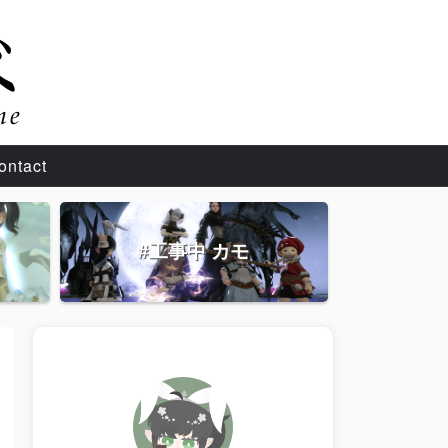
ontact
#工事中 カモ